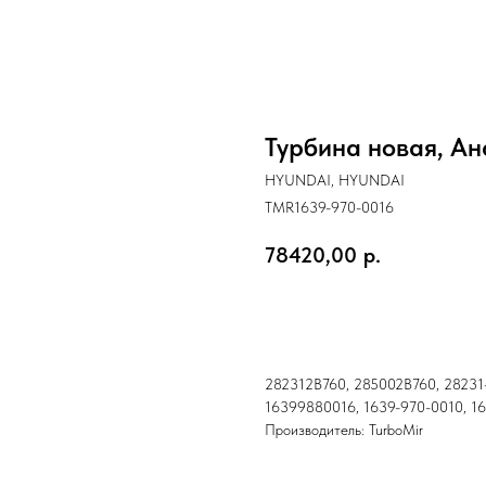
Турбина новая, Ан
HYUNDAI, HYUNDAI
TMR1639-970-0016
78420,00
р.
Купить
282312B760, 285002B760, 28231
16399880016, 1639-970-0010, 1
Производитель: TurboMir