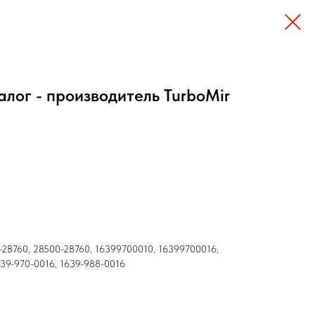
алог - производитель TurboMir
-2B760, 28500-2B760, 16399700010, 16399700016,
639-970-0016, 1639-988-0016