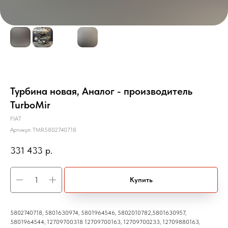
Турбина новая, Аналог - производитель
TurboMir
FIAT
Артикул:
TMR5802740718
331 433
р.
Купить
5802740718, 5801630974, 5801964546, 5802010782,5801630957,
5801964544, 12709700318 12709700163, 12709700233, 12709880163,