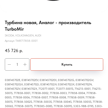
Турбина новая, Аналог - производитель
TurboMir
SKODA, VOLKSWAGEN, AUDI
Артикул:
TMR717858-0001
45 726
р.
Купить
038145702E, 038145702EV, 038145702EX, 038145702G, 038145702GV,
038145702GX, 038145702J, 038145702JV, 038145702JX, 038145702N,
038145702V, 038145702X, 712077-0001, 712077-5001S, 716215-0001, 716215-
5001S, 717858-0001, 717858-0002, 717858-0003, 717858-0004, 717858-
0005, 717858-0006, 717858-0007, 717858-0008, 717858-0009, 717858-
5001S, 717858-5002S, 717858-5003S, 717858-5004S, 717858-5005S, 717858-
5006S, 717858-5007S, 7178585-008S, 717858-5009S, 5303-988-0195, 5303-