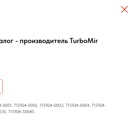
алог - производитель TurboMir
-0001, 715924-0002, 715924-0003, 715924-0004, 715924-
03S, 715924-5004S