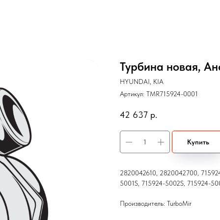
Турбина новая, Ан
HYUNDAI, KIA
Артикул:
TMR715924-0001
42 637
р.
Купить
2820042610, 2820042700, 715924
5001S, 715924-5002S, 715924-50
Производитель: TurboMir