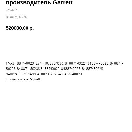
производитель Garrett
SCANIA
848874-0020
520000,00
р.
Купить
TMR848874-0020, 2574410, 2654030, 848874-0022, 848874-0023, 848874-
5022S, 848874-5023S,8488740022, 8488740023, 8488745022S,
8488745023S,848874-0020, 225174, 8488740020
Производитель: Garrett