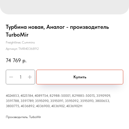
Турбина новая, Аналог - производитель
TurboMir
Freightliner, Cummins
Артикул:
TMR4036892
74 769
р.
Купить
4024853, 4025184, 4089754, 82988-50001, 829885-5001S, 3590909,
3591788, 3591789, 3595090, 3595091, 3595092, 3595093, 3800653,
3800775, 4036892, 4036900, 4036902, 4036902H
Производитель: TurboMir