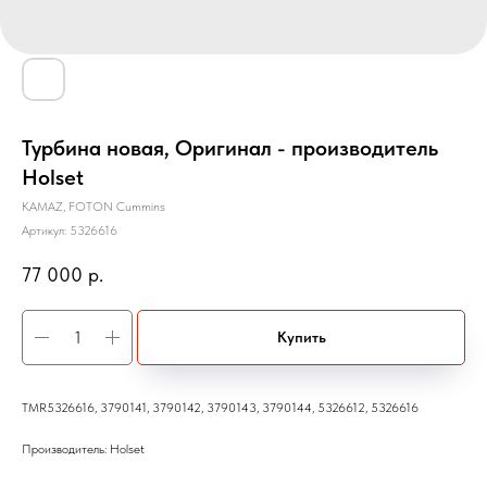
Турбина новая, Оригинал - производитель
Holset
KAMAZ, FOTON Cummins
Артикул:
5326616
77 000
р.
Купить
TMR5326616, 3790141, 3790142, 3790143, 3790144, 5326612, 5326616
Производитель: Holset