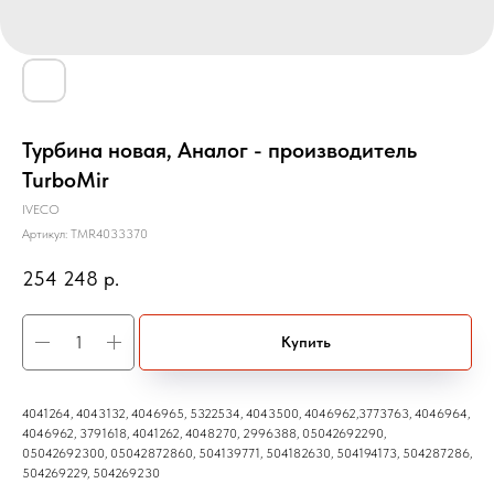
Турбина новая, Аналог - производитель
TurboMir
IVECO
Артикул:
TMR4033370
254 248
р.
Купить
4041264, 4043132, 4046965, 5322534, 4043500, 4046962,3773763, 4046964,
4046962, 3791618, 4041262, 4048270, 2996388, 05042692290,
05042692300, 05042872860, 504139771, 504182630, 504194173, 504287286,
504269229, 504269230