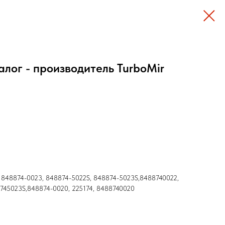
алог - производитель TurboMir
, 848874-0023, 848874-5022S, 848874-5023S,8488740022,
745023S,848874-0020, 225174, 8488740020