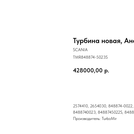
Турбина новая, Ан
SCANIA
TMR848874-5023S
428000,00
р.
Купить
2574410, 2654030, 848874-0022
8488740023, 8488745022S, 8488
Производитель: TurboMir