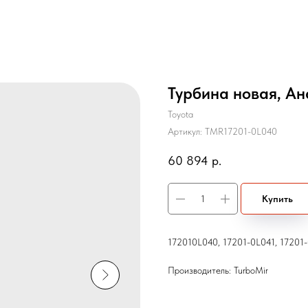
Турбина новая, Ан
Toyota
Артикул:
TMR17201-0L040
60 894
р.
Купить
172010L040, 17201-0L041, 17201
Производитель: TurboMir