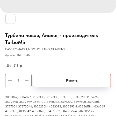
Турбина новая, Аналог - производитель
TurboMir
CASE KOMATSU, NEW HOLLAND, CUMMINS
Артикул:
TMR3536338
38 311
р.
Купить
3802862, 3804877, 3536338, 3536339, 3537019, 3537020, 3539697,
3539698, 3539699, 3539700, 3590032, 3593209, 3599500, 3599501,
3787001, 3787001H, 4033250H, 4033393, 4033393H, 4033611H, 4036369,
4036370, 4036542, 4036840, 504061182, 504085574, 504085575,
6505655030, 6735818031, 6735818200, 6735818201, 6735818300,