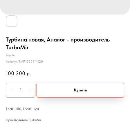
Турбина новая, Аналог - производитель
TurboMir
Toyota
Артикул:
TMR17201-11120
100 200
р.
Купить
1720111110, 1720111120
Производитель: TurboMir