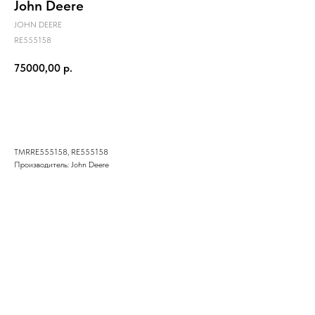
John Deere
JOHN DEERE
RE555158
75000,00
р.
Купить
TMRRE555158, RE555158
Производитель: John Deere