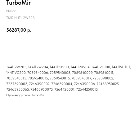
TurboMir
Nissan
TMR14411-2W203
56287,00
р.
Купить
144112W203, 144112W204, 144112X900, 144112X90A, 14411VC100, 14411VC101,
14411VC200, 7059540006, 7059540008, 7059540009, 7059540011,
7059540013, 7059540015, 7059540016, 7059540017, 7237390002,
7237390003, 7246390002, 7246390004, 7246390006, 7246395002S,
7246395006S, 7246395007S, 7264420001, 7264425001S
Производитель: TurboMir