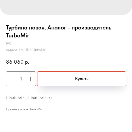
Турбина новая, Аналог - производитель
TurboMir
JAC
Артикул:
TMR1118010FA130
86 060
р.
Купить
1118010FA130, 1118010FA130XZ
Производитель: TurboMir