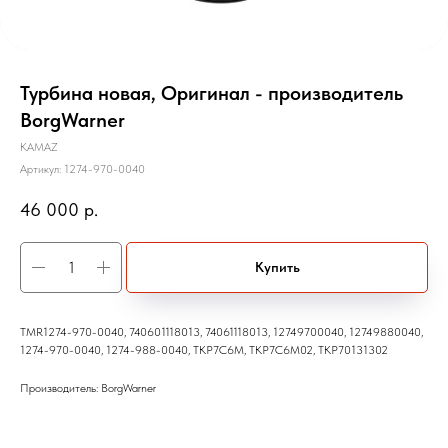
Турбина новая, Оригинал - производитель
BorgWarner
KAMAZ
Артикул:
1274-970-0040
46 000
р.
Купить
TMR1274-970-0040, 740601118013, 74061118013, 12749700040, 12749880040,
1274-970-0040, 1274-988-0040, TKP7C6M, TKP7C6M02, ТКР70131302
Производитель: BorgWarner