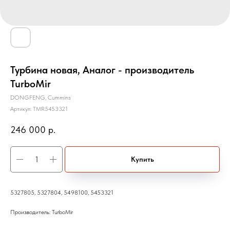
Турбина новая, Аналог - производитель
TurboMir
DONGFENG, Cummins
Артикул:
TMR5453321
246 000
р.
Купить
5327805, 5327804, 5498100, 5453321
Производитель: TurboMir