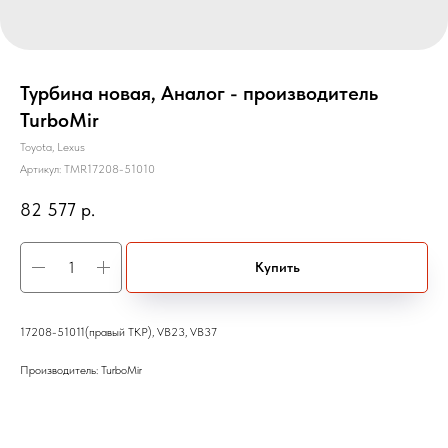
Турбина новая, Аналог - производитель
TurboMir
Toyota, Lexus
Артикул:
TMR17208-51010
82 577
р.
Купить
17208-51011(правый ТКР), VB23, VB37
Производитель: TurboMir