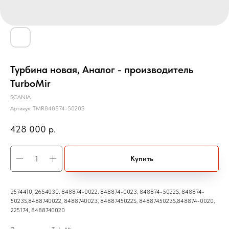
Турбина новая, Аналог - производитель
TurboMir
SCANIA
Артикул:
TMR848874-5020S
428 000
р.
Купить
2574410, 2654030, 848874-0022, 848874-0023, 848874-5022S, 848874-
5023S,8488740022, 8488740023, 8488745022S, 8488745023S,848874-0020,
225174, 8488740020