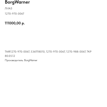
BorgWarner
ЛИАЗ
1270-970-0067
111000,00
р.
Купить
TMR1270-970-0067, 5361118010, 1270-970-0067, 1270-988-0067, ТКР
80.05.12
Производитель: BorgWarner