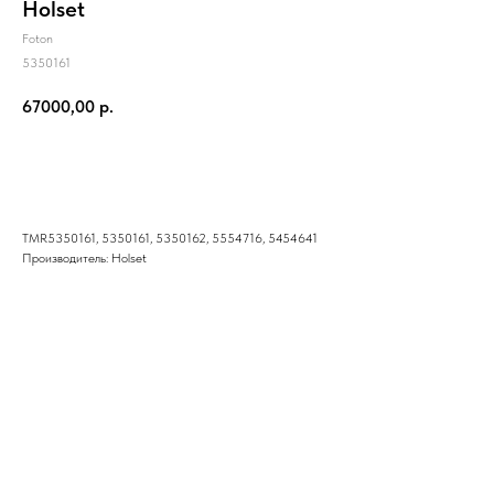
Holset
Foton
5350161
67000,00
р.
Купить
TMR5350161, 5350161, 5350162, 5554716, 5454641
Производитель: Holset