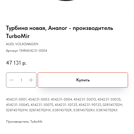
Турбина новая, Аналог - производитель
TurboMir
AUDI, VOLKSWAGEN
Артикул:
TMR454231-0004
47 131
р.
Купить
454231-0001, 454231-0003, 454231-0004, 454231-5001S, 454231-5003S,
454231-5004S, 454231-5007S, 454231-5012S, 454231-9012S, 028145702H,
028145702HV, 028145702HX, 038145702K, 038145702KV, 038145702KX
Производитель: TurboMir