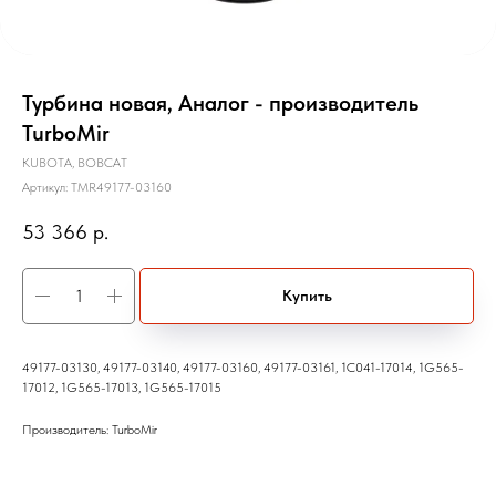
Турбина новая, Аналог - производитель
TurboMir
KUBOTA, BOBCAT
Артикул:
TMR49177-03160
53 366
р.
Купить
49177-03130, 49177-03140, 49177-03160, 49177-03161, 1C041-17014, 1G565-
17012, 1G565-17013, 1G565-17015
Производитель: TurboMir