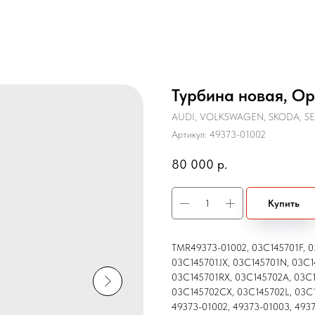
Турбина новая, О
AUDI, VOLKSWAGEN, SKODA, S
Артикул:
49373-01002
80 000
р.
Купить
TMR49373-01002, 03C145701F, 0
03C145701JX, 03C145701N, 03C1
03C145701RX, 03C145702A, 03C
03C145702CX, 03C145702L, 03C1
49373-01002, 49373-01003, 493