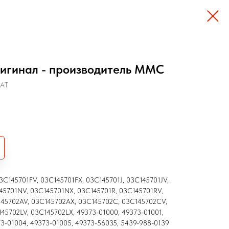
ригинал - производитель MMC
EAT
3C145701FV, 03C145701FX, 03C145701J, 03C145701JV,
45701NV, 03C145701NX, 03C145701R, 03C145701RV,
145702AV, 03C145702AX, 03C145702C, 03C145702CV,
45702LV, 03C145702LX, 49373-01000, 49373-01001,
73-01004, 49373-01005, 49373-56035, 5439-988-0139