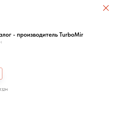
алог - производитель TurboMir
H
6132H