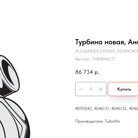
Турбина новая, Ан
ALEXANDER DENNIS, KENWORT
Артикул:
TMR4046127
86 734
р.
Купить
4090042, 4046131, 4046132, 404
Производитель: TurboMir