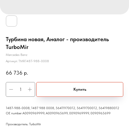
Турбина новая, Аналог - производитель
TurboMir
Mercedes Benz
Артикул:
TMR1487-988-0008
66 736
р.
Купить
1487-988-0008, 1487 988 0008, 56411970012, 56419700012, 56419880012
OE number A0090969999, A0090965699, 0090969999, 0090965699
Производитель: TurboMir