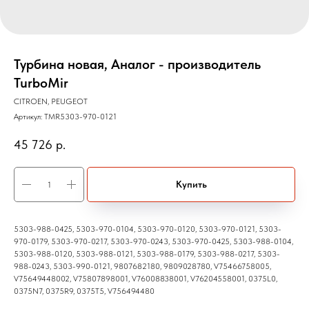
Турбина новая, Аналог - производитель
TurboMir
CITROEN, PEUGEOT
Артикул:
TMR5303-970-0121
45 726
р.
Купить
5303-988-0425, 5303-970-0104, 5303-970-0120, 5303-970-0121, 5303-
970-0179, 5303-970-0217, 5303-970-0243, 5303-970-0425, 5303-988-0104,
5303-988-0120, 5303-988-0121, 5303-988-0179, 5303-988-0217, 5303-
988-0243, 5303-990-0121, 9807682180, 9809028780, V75466758005,
V75649448002, V75807898001, V76008838001, V76204558001, 0375L0,
0375N7, 0375R9, 0375T5, V756494480