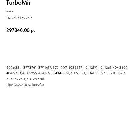
TurboMir
Iveco
TMR504139769
297840,00
р.
Купить
2996384, 3773761, 3791617, 3794997, 4033317, 4041259, 4041261, 4043499,
4046958, 4046959, 4046960, 4046961, 5322533, 504139769, 504182849,
504269260, 504269261
Производитель: TurboMir