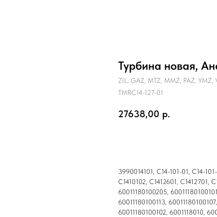
Турбина новая, Ан
ZIL, GAZ, MTZ, MMZ, PAZ, YMZ, 
TMRC14-127-01
27638,00
р.
Купить
3990014101, C14-101-01, C14-101-0
C1410102, C1412601, C1412701, C
60011180100205, 60011180100101
60011180100113, 60011180100107
60011180100102, 6001118010, 60