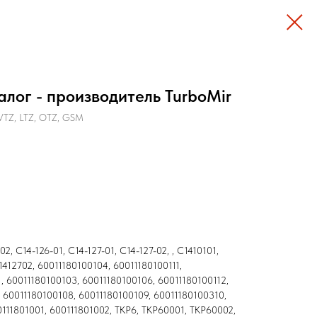
алог - производитель TurboMir
VTZ, LTZ, OTZ, GSM
2, C14-126-01, C14-127-01, C14-127-02, , C1410101,
1412702, 60011180100104, 60011180100111,
, 60011180100103, 60011180100106, 60011180100112,
, 60011180100108, 60011180100109, 60011180100310,
0111801001, 600111801002, ТКР6, ТКР60001, ТКР60002,