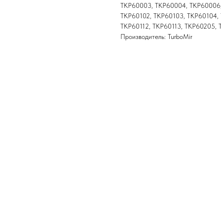
ТКР60003, ТКР60004, ТКР60006,
ТКР60102, ТКР60103, ТКР60104, 
ТКР60112, ТКР60113, ТКР60205,
Производитель: TurboMir