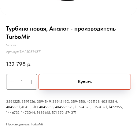
Турбина новая, Аналог - производитель
TurboMir
Scania
Артикул:
TMR10574371
132 798
р.
Купить
3591225, 3591226, 3594549, 3594549D, 3594550, 4031128, 4031128H,
4045531, 4045531D, 4045533, 4045533RS, 10574370, 10574371, 1422955,
1446732, 1473044, 1489615, 574370, 574371
Производитель: TurboMir