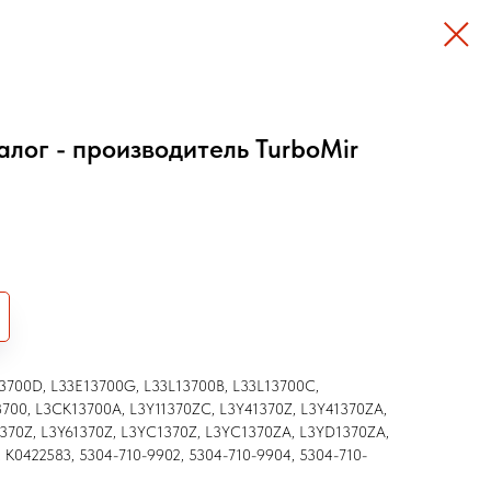
алог - производитель TurboMir
3700D, L33E13700G, L33L13700B, L33L13700C,
3700, L3CK13700A, L3Y11370ZC, L3Y41370Z, L3Y41370ZA,
370Z, L3Y61370Z, L3YC1370Z, L3YC1370ZA, L3YD1370ZA,
 K0422583, 5304-710-9902, 5304-710-9904, 5304-710-