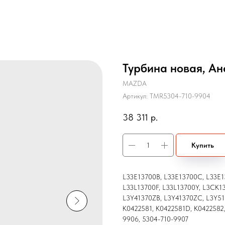
Турбина новая, Ан
MAZDA
Артикул:
TMR5304-710-9904
38 311
р.
Купить
L33E13700B, L33E13700C, L33E1
L33L13700F, L33L13700Y, L3CK1
L3Y41370ZB, L3Y41370ZC, L3Y51
K0422581, K0422581D, K0422582,
9906, 5304-710-9907