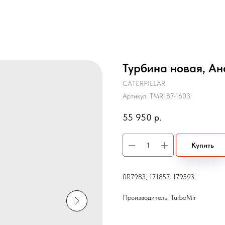
Турбина новая, Ан
CATERPILLAR
Артикул:
TMR187-1603
55 950
р.
Купить
0R7983, 171857, 179593
Производитель: TurboMir