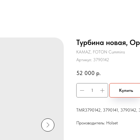
Турбина новая, Ор
KAMAZ, FOTON Cummins
Артикул:
3790142
52 000
р.
Купить
TMR3790142, 3790141, 3790142, 
Производитель: Holset