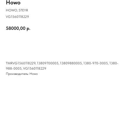
Howo
HOWO, STEYR
VG1560118229
58000,00
р.
Купить
TMRVG1560118229, 13809700005, 13809880005, 1380-970-0005, 1380-
988-0005, VG1560118229
Производитель: Howo