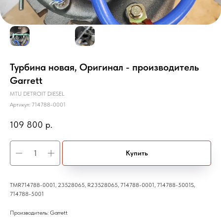
Турбина новая, Оригинал - производитель
Garrett
MTU DETROIT DIESEL
Артикул:
714788-0001
109 800
р.
Купить
TMR714788-0001, 23528065, R23528065, 714788-0001, 714788-5001S,
714788-5001
Производитель: Garrett