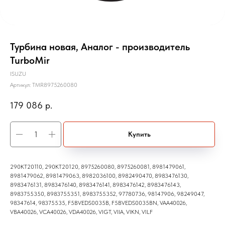
Турбина новая, Аналог - производитель
TurboMir
ISUZU
Артикул:
TMR8975260080
179 086
р.
Купить
290KT20110, 290KT20120, 8975260080, 8975260081, 8981479061,
8981479062, 8981479063, 8982036100, 8982490470, 8983476130,
8983476131, 8983476140, 8983476141, 8983476142, 8983476143,
8983755350, 8983755351, 8983755352, 97780736, 98147906, 98249047,
98347614, 98375535, F5BVEDS0035B, F5BVEDS0035BN, VAA40026,
VBA40026, VCA40026, VDA40026, VIGT, VIIA, VIKN, VILF