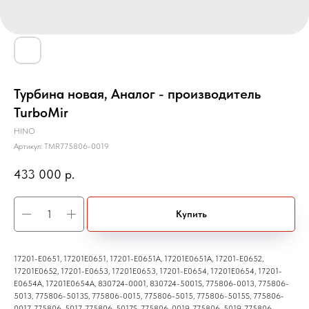
Турбина новая, Аналог - производитель
TurboMir
HINO
Артикул:
TMR775806-0019
433 000
р.
Купить
17201-E0651, 17201E0651, 17201-E0651A, 17201E0651A, 17201-E0652,
17201E0652, 17201-E0653, 17201E0653, 17201-E0654, 17201E0654, 17201-
E0654A, 17201E0654A, 830724-0001, 830724-5001S, 775806-0013, 775806-
5013, 775806-5013S, 775806-0015, 775806-5015, 775806-5015S, 775806-
0017, 775806-5017, 775806-5017S, 775806-0019, 775806-5019, 775806-