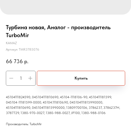
Турбина новая, Аналог - производитель
TurboMir
KAMAZ
Артикул:
TMR3785076
66 736
р.
Купить
45104111824590, 045104111810690, 45104-1118106-90, 4510411181599,
045104-11181599-0000, 45104.1118106.90, 045104111815990000,
45104111810690, 045104111815990000, 13809700106, 3786237, 3786237H,
3787729, 1380-970-0027, 1380-988-0027, JP100, 1380-988-0106
Производитель: TurboMir