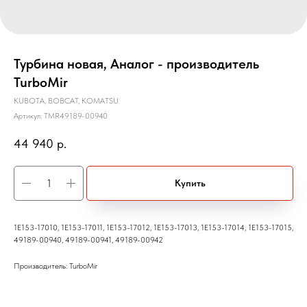
Турбина новая, Аналог - производитель
TurboMir
KUBOTA, BOBCAT, KOMATSU
Артикул:
TMR49189-00940
44 940
р.
Купить
1E153-17010, 1E153-17011, 1E153-17012, 1E153-17013, 1E153-17014, 1E153-17015,
49189-00940, 49189-00941, 49189-00942
Производитель: TurboMir