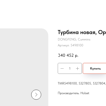
Турбина новая, Ор
DONGFENG, Cummins
Артикул:
5498100
340 452
р.
Купить
TMR5498100, 5327805, 5327804,
Производитель: Holset