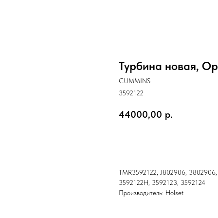
Турбина новая, Ор
CUMMINS
3592122
44000,00
р.
Купить
TMR3592122, J802906, 3802906, 
3592122H, 3592123, 3592124
Производитель: Holset