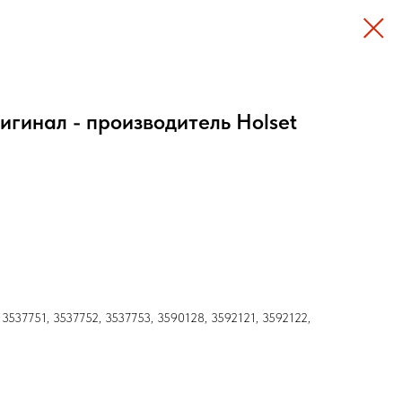
игинал - производитель Holset
3537751, 3537752, 3537753, 3590128, 3592121, 3592122,