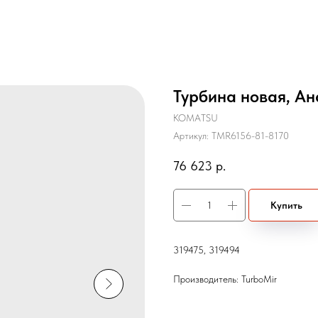
Турбина новая, Ан
KOMATSU
Артикул:
TMR6156-81-8170
76 623
р.
Купить
319475, 319494
Производитель: TurboMir