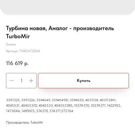
Турбина новая, Аналог - производитель
TurboMir
Scania
Артикул:
TMR1473044
116 619
р.
Купить
3591225, 3591226, 3594549, 3594549D, 3594550, 4031128, 4031128H,
4045531, 4045531D, 4045533, 4045533RS, 10574370, 10574371, 1422955,
1473044, 1489615, 574370, 574371,572764
Производитель: TurboMir