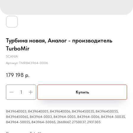
Турбина новая, Аналог - производитель
TurboMir
SCANIA
Артикул:
TMR843964-0006
179 198
р.
Купить
8439640003, 8439640005, 8439640006, 8439645003S, 8439645005S,
8439645006S, 843964-0003, 843964-0005, 843964-0006, 843964-5003S,
843964-5005S, 843964-5006S, 2668667, 2750037, 2931305