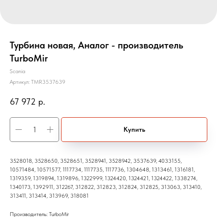
Турбина новая, Аналог - производитель
TurboMir
Scania
Артикул:
TMR3537639
67 972
р.
Купить
3528018, 3528650, 3528651, 3528941, 3528942, 3537639, 4033155,
10571484, 10571577, 1117734, 1117735, 1117736, 1304648, 1313461, 1316181,
1319359, 1319894, 1319896, 1322999, 1324420, 1324421, 1324422, 1338274,
1340173, 1392911, 312267, 312822, 312823, 312824, 312825, 313063, 313410,
313411, 313414, 313969, 318081
Производитель: TurboMir