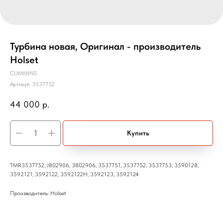
Турбина новая, Оригинал - производитель
Holset
CUMMINS
Артикул:
3537752
44 000
р.
Купить
TMR3537752, J802906, 3802906, 3537751, 3537752, 3537753, 3590128,
3592121, 3592122, 3592122H, 3592123, 3592124
Производитель: Holset