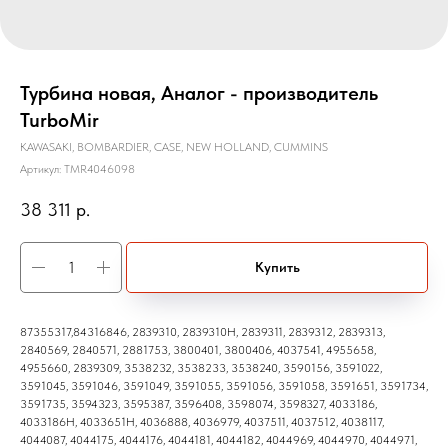
Турбина новая, Аналог - производитель
TurboMir
KAWASAKI, BOMBARDIER, CASE, NEW HOLLAND, CUMMINS
Артикул:
TMR4046098
38 311
р.
Купить
87355317,84316846, 2839310, 2839310H, 2839311, 2839312, 2839313,
2840569, 2840571, 2881753, 3800401, 3800406, 4037541, 4955658,
4955660, 2839309, 3538232, 3538233, 3538240, 3590156, 3591022,
3591045, 3591046, 3591049, 3591055, 3591056, 3591058, 3591651, 3591734,
3591735, 3594323, 3595387, 3596408, 3598074, 3598327, 4033186,
4033186H, 4033651H, 4036888, 4036979, 4037511, 4037512, 4038117,
4044087, 4044175, 4044176, 4044181, 4044182, 4044969, 4044970, 4044971,