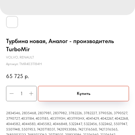
Турбина новая, Аналог - производитель
TurboMir
VOLVO, RENAULT
Артикул:
TMR4031184H
65 725
р.
Купить
2834546, 2835468, 2837981, 2837982, 3782226, 3782227, 3790526, 3790527,
3790727, 4031184, 4031185, 4031193H, 4031193HX, 4041429, 4042267, 4042268,
4044582, 4044583, 4045582, 4046848, 5322447, 5322456, 5322462, 5501947,
5501948, 5501953, 7420718331, 7420933086, 7421316560, 7421316565,
7485003133, 7485013263, 20718331, 20933086, 21316560, 21316562,