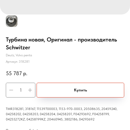
Турбина новая, Оригинал - производитель
Schwitzer
Deutz, Volvo penta
Артикул:
318281
55 787
р.
Купить
TMR318281, 318167, 11539700003, 1153-970-0003, 20508635, 20459240,
04258202, 04258203, 04258204, 04258201, F04293692, F04258199,
04255272KZ, 04258199KZ, 20460945, 3802186, 04293692