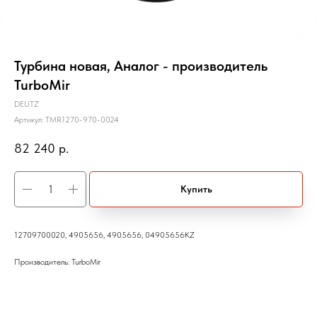
Турбина новая, Аналог - производитель
TurboMir
DEUTZ
Артикул:
TMR1270-970-0024
82 240
р.
Купить
12709700020, 4905656, 4905656, 04905656KZ
Производитель: TurboMir